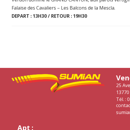
Falaise des Cavaliers – Les Balcons de la Mescla.
DEPART : 13H30 / RETOUR : 19H30
Vene
25 Av
13770
Tél. : 
contac
sumian
Apt :