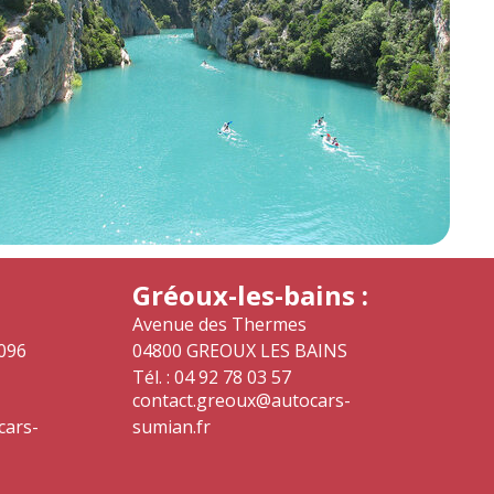
Gréoux-les-bains :
Avenue des Thermes
096
04800 GREOUX LES BAINS
Tél. : 04 92 78 03 57
contact.greoux@autocars-
cars-
sumian.fr