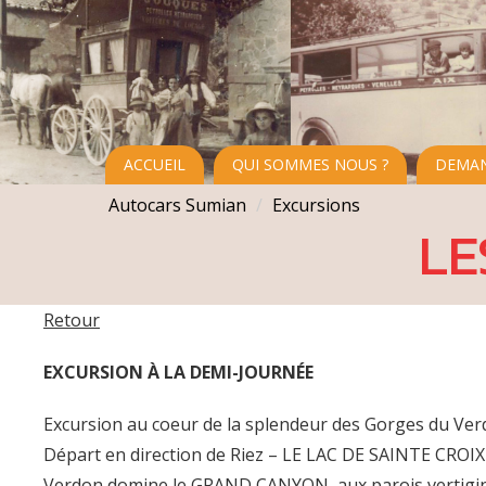
ACCUEIL
QUI SOMMES NOUS ?
DEMAN
Autocars Sumian
Excursions
LE
Retour
EXCURSION À LA DEMI-JOURNÉE
Excursion au coeur de la splendeur des Gorges du Ver
Départ en direction de Riez – LE LAC DE SAINTE CROIX
Verdon domine le GRAND CANYON, aux parois vertig