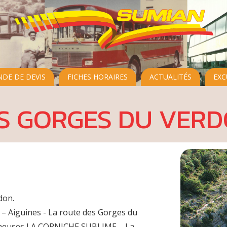
DE DE DEVIS
FICHES HORAIRES
ACTUALITÉS
EXC
S GORGES DU VER
don.
 – Aiguines - La route des Gorges du
ineuses LA CORNICHE SUBLIME – La