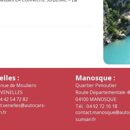
lles :
Manosque :
enue de Mouliero
Quartier Pimoutier
 VENELLES
Route Départementale 4
04 42 54 72 82
04100 MANOSQUE
t.venelles@autocars-
Tél. : 04 92 72 10 18
.fr
contact.manosque@auto
sumian.fr