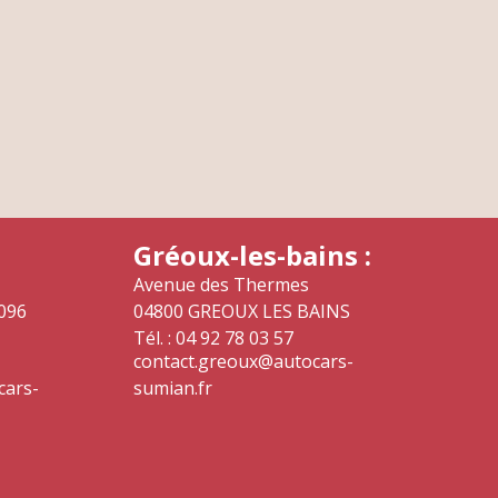
Gréoux-les-bains :
Avenue des Thermes
096
04800 GREOUX LES BAINS
Tél. : 04 92 78 03 57
contact.greoux@autocars-
cars-
sumian.fr