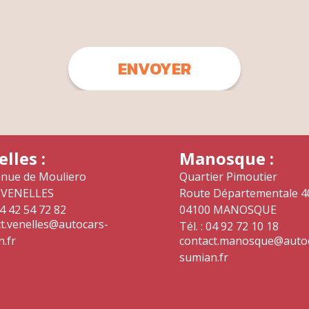
lles :
Manosque :
enue de Mouliero
Quartier Pimoutier
 VENELLES
Route Départementale 4
04 42 54 72 82
04100 MANOSQUE
t.venelles@autocars-
Tél. : 04 92 72 10 18
.fr
contact.manosque@auto
sumian.fr