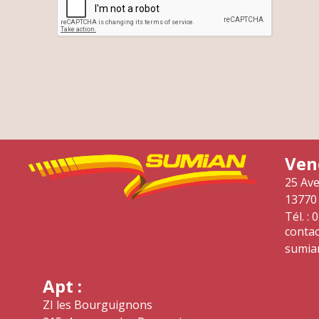
Vene
25 Av
13770
Tél. : 
contac
sumian
Apt :
ZI les Bourguignons