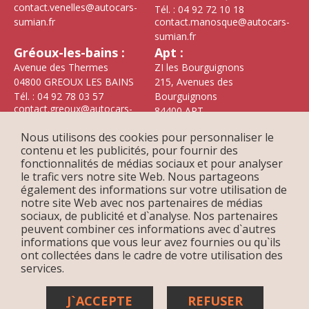
contact.venelles@autocars-
Tél. : 04 92 72 10 18
sumian.fr
contact.manosque@autocars-
sumian.fr
Gréoux-les-bains :
Apt :
Avenue des Thermes
ZI les Bourguignons
04800 GREOUX LES BAINS
215, Avenues des
Tél. : 04 92 78 03 57
Bourguignons
contact.greoux@autocars-
84400 APT
sumian.fr
Tél. : 04 90 74 36 10
Nous utilisons des cookies pour personnaliser le
contact.apt@autocars-
contenu et les publicités, pour fournir des
sumian.fr
fonctionnalités de médias sociaux et pour analyser
le trafic vers notre site Web. Nous partageons
également des informations sur votre utilisation de
notre site Web avec nos partenaires de médias
sociaux, de publicité et d`analyse. Nos partenaires
peuvent combiner ces informations avec d`autres
informations que vous leur avez fournies ou qu`ils
ont collectées dans le cadre de votre utilisation des
services.
Vers le haut
J`ACCEPTE
REFUSER